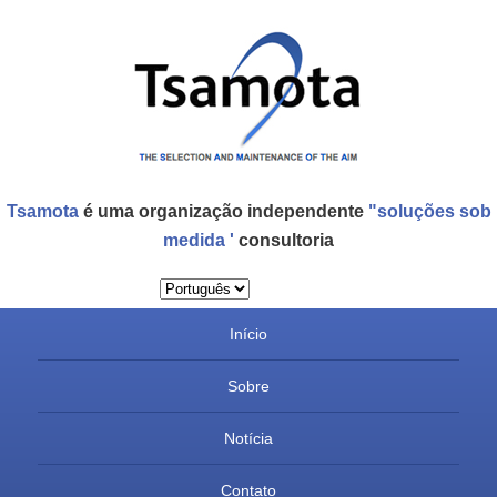
Tsamota
é uma organização independente
"soluções sob
medida '
consultoria
Menu principal
Início
Saltar para o conteúdo primário
Saltar para o conteúdo secundário
Sobre
Notícia
Contato